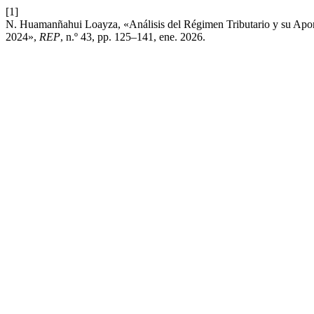
[1]
N. Huamanñahui Loayza, «Análisis del Régimen Tributario y su Aport
2024»,
REP
, n.º 43, pp. 125–141, ene. 2026.