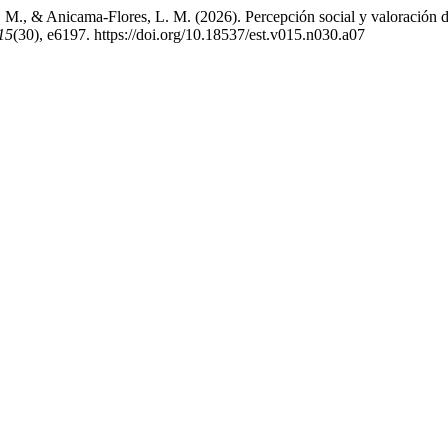
., & Anicama-Flores, L. M. (2026). Percepción social y valoración del
15
(30), e6197. https://doi.org/10.18537/est.v015.n030.a07