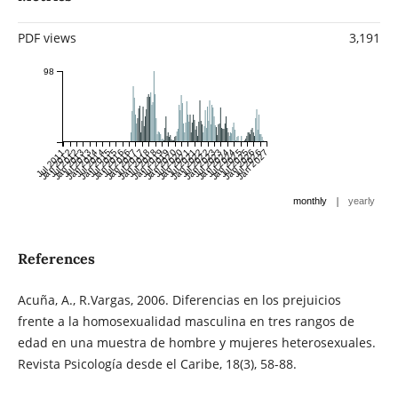
PDF views
3,191
98
Jul 2011
Jan 2012
Jul 2012
Jan 2013
Jul 2013
Jan 2014
Jul 2014
Jan 2015
Jul 2015
Jan 2016
Jul 2016
Jan 2017
Jul 2017
Jan 2018
Jul 2018
Jan 2019
Jul 2019
Jan 2020
Jul 2020
Jan 2021
Jul 2021
Jan 2022
Jul 2022
Jan 2023
Jul 2023
Jan 2024
Jul 2024
Jan 2025
Jul 2025
Jan 2026
Jul 2026
Jan 2027
|
monthly
yearly
References
Acuña, A., R.Vargas, 2006. Diferencias en los prejuicios
frente a la homosexualidad masculina en tres rangos de
edad en una muestra de hombre y mujeres heterosexuales.
Revista Psicología desde el Caribe, 18(3), 58-88.