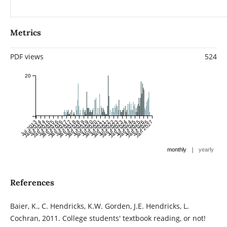
Metrics
PDF views
524
20
Jul 2013
Jan 2014
Jul 2014
Jan 2015
Jul 2015
Jan 2016
Jul 2016
Jan 2017
Jul 2017
Jan 2018
Jul 2018
Jan 2019
Jul 2019
Jan 2020
Jul 2020
Jan 2021
Jul 2021
Jan 2022
Jul 2022
Jan 2023
Jul 2023
Jan 2024
Jul 2024
Jan 2025
Jul 2025
Jan 2026
Jul 2026
Jan 2027
|
monthly
yearly
References
Baier, K., C. Hendricks, K.W. Gorden, J.E. Hendricks, L.
Cochran, 2011. College students' textbook reading, or not!