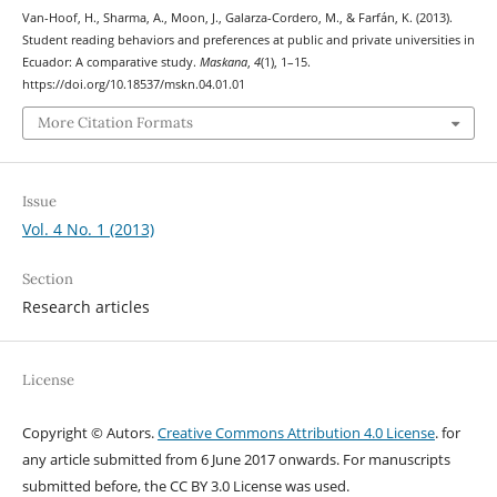
Van-Hoof, H., Sharma, A., Moon, J., Galarza-Cordero, M., & Farfán, K. (2013).
Student reading behaviors and preferences at public and private universities in
Ecuador: A comparative study.
Maskana
,
4
(1), 1–15.
https://doi.org/10.18537/mskn.04.01.01
More Citation Formats
Issue
Vol. 4 No. 1 (2013)
Section
Research articles
License
Copyright © Autors.
Creative Commons Attribution 4.0 License
. for
any article submitted from 6 June 2017 onwards. For manuscripts
submitted before, the CC BY 3.0 License was used.