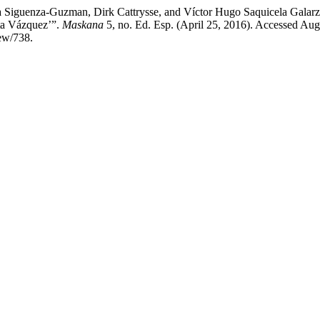
na Siguenza-Guzman, Dirk Cattrysse, and Víctor Hugo Saquicela Gala
ta Vázquez’”.
Maskana
5, no. Ed. Esp. (April 25, 2016). Accessed Aug
iew/738.