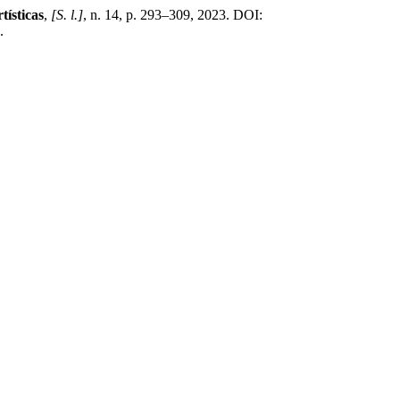
tísticas
,
[S. l.]
, n. 14, p. 293–309, 2023. DOI:
.