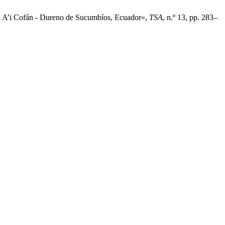
 A’i Cofán - Dureno de Sucumbíos, Ecuador»,
TSA
, n.º 13, pp. 283–