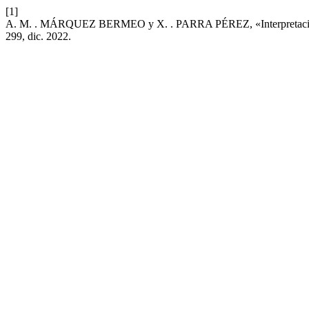
[1]
A. M. . MÁRQUEZ BERMEO y X. . PARRA PÉREZ, «Interpretación morf
299, dic. 2022.