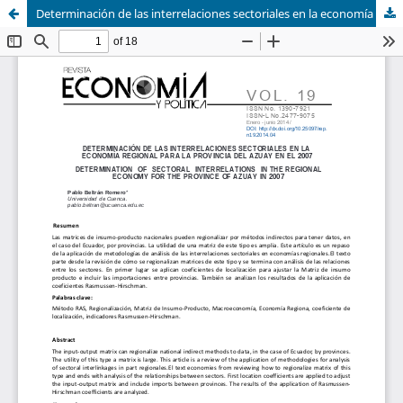
Determinación de las interrelaciones sectoriales en la economía regional para la provincia del Azuay en el 2007