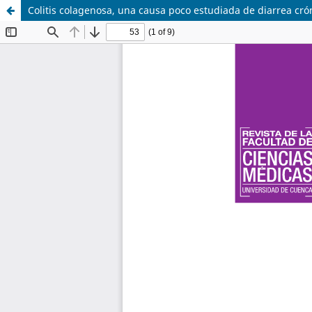
Colitis colagenosa, una causa poco estudiada de diarrea cró