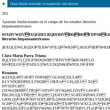
César Dávila Andrade: el resplandor del abismo