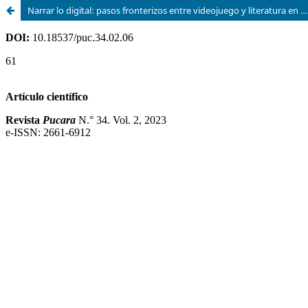
Narrar lo digital: pasos fronterizos entre videojuego y literatura en Piglia, Gamero y Fernández Silanes