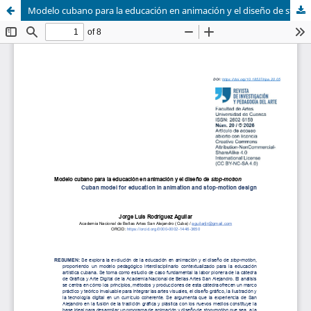
Modelo cubano para la educación en animación y el diseño de stop-motion