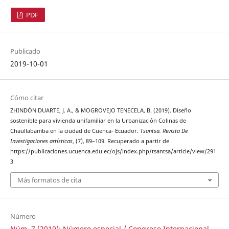
PDF
Publicado
2019-10-01
Cómo citar
ZHINDÓN DUARTE, J. A., & MOGROVEJO TENECELA, B. (2019). Diseño
sostenible para vivienda unifamiliar en la Urbanización Colinas de
Chaullabamba en la ciudad de Cuenca- Ecuador.
Tsantsa. Revista De
Investigaciones artísticas
, (7), 89–109. Recuperado a partir de
https://publicaciones.ucuenca.edu.ec/ojs/index.php/tsantsa/article/view/291
3
Más formatos de cita
Número
Núm. 7 (2019): Número especial / Congreso Internacional