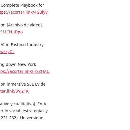
e Complete Playbook for
tps://acortar.link/4GBiyV
ion [Archivo de vídeo].
s5MCN-jDpo
 AI in Fashion Industry.
k/wkzyGc
king down New York
tps://acortar.link/HSZFMU
ción inmersiva SEE LV de
rtar.link/3VJ21K
tivo y cualitativo). En A.
 lo social: estrategias y
. 221-262). Universidad