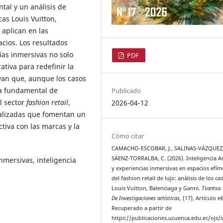
tal y un análisis de
as Louis Vuitton,
 aplican en las
cios. Los resultados
ías inmersivas no solo
PDF
ativa para redefinir la
yan que, aunque los casos
ta fundamental de
Publicado
l sector
fashion retail
,
2026-04-12
nalizadas que fomentan un
ctiva con las marcas y la
Cómo citar
CAMACHO-ESCOBAR, J., SALINAS-VÁZQUEZ,
SÁENZ-TORRALBA, C. (2026). Inteligencia Art
nmersivas, inteligencia
y experiencias inmersivas en espacios efím
del fashion retail de lujo: análisis de los ca
Louis Vuitton, Balenciaga y Ganni.
Tsantsa.
De Investigaciones artísticas
, (17), Artículo e
Recuperado a partir de
https://publicaciones.ucuenca.edu.ec/ojs/