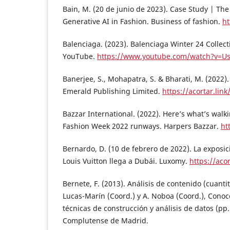
Bain, M. (20 de junio de 2023). Case Study | Th
Generative AI in Fashion. Business of fashion.
ht
Balenciaga. (2023). Balenciaga Winter 24 Collect
YouTube.
https://www.youtube.com/watch?v=U
Banerjee, S., Mohapatra, S. & Bharati, M. (2022).
Emerald Publishing Limited.
https://acortar.lin
Bazzar International. (2022). Here’s what’s wal
Fashion Week 2022 runways. Harpers Bazzar.
ht
Bernardo, D. (10 de febrero de 2022). La exposi
Louis Vuitton llega a Dubái. Luxomy.
https://aco
Bernete, F. (2013). Análisis de contenido (cuantita
Lucas-Marín (Coord.) y A. Noboa (Coord.), Conocer
técnicas de construcción y análisis de datos (pp
Complutense de Madrid.