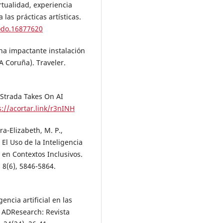
irtualidad, experiencia
las prácticas artísticas.
odo.16877620
una impactante instalación
A Coruña). Traveler.
 Strada Takes On AI
s://acortar.link/r3nINH
ra-Elizabeth, M. P.,
 El Uso de la Inteligencia
e en Contextos Inclusivos.
, 8(6), 5846-5864.
encia artificial en las
. ADResearch: Revista