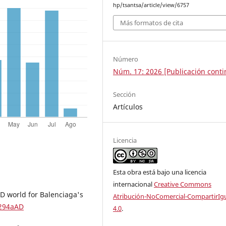
hp/tsantsa/article/view/6757
Más formatos de cita
Número
Núm. 17: 2026 [Publicación conti
Sección
Artículos
Licencia
Esta obra está bajo una licencia
internacional
Creative Commons
3D world for Balenciaga's
Atribución-NoComercial-CompartirIg
/294aAD
4.0
.