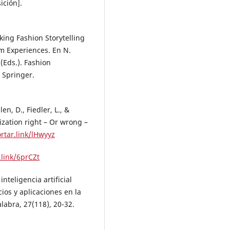
ición].
nking Fashion Storytelling
m Experiences. En N.
 (Eds.). Fashion
 Springer.
en, D., Fiedler, L., &
ization right – Or wrong –
ortar.link/lHwyyz
.link/6prCZt
nteligencia artificial
cios y aplicaciones en la
labra, 27(118), 20-32.