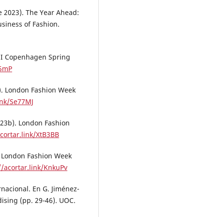
 2023). The Year Ahead:
usiness of Fashion.
NNI Copenhagen Spring
u5mP
a). London Fashion Week
link/Se77MJ
023b). London Fashion
acortar.link/XtB3BB
). London Fashion Week
//acortar.link/KnkuPv
nacional. En G. Jiménez-
ising (pp. 29-46). UOC.