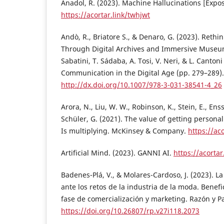
Anadol, R. (2023). Machine Hallucinations [Expos
https://acortar.link/twhjwt
Andò, R., Briatore S., & Denaro, G. (2023). Rethi
Through Digital Archives and Immersive Museu
Sabatini, T. Sádaba, A. Tosi, V. Neri, & L. Cantoni
Communication in the Digital Age (pp. 279–289).
http://dx.doi.org/10.1007/978-3-031-38541-4_26
Arora, N., Liu, W. W., Robinson, K., Stein, E., Enssl
Schüler, G. (2021). The value of getting personal
Is multiplying. McKinsey & Company.
https://ac
Artificial Mind. (2023). GANNI AI.
https://acortar
Badenes-Plá, V., & Molares-Cardoso, J. (2023). La i
ante los retos de la industria de la moda. Benefi
fase de comercialización y marketing. Razón y Pa
https://doi.org/10.26807/rp.v27i118.2073