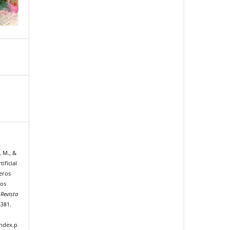
 M., &
ificial
eros
sos
 Revista
6381.
index.p