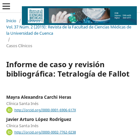
Inicio
/
Archivos
/
Vol. 37 Núm. 2 (2019): Revista de la Facultad de Ciencias Médicas de
la Universidad de Cuenca
/
Casos Clínicos
Informe de caso y revisión
bibliográfica: Tetralogía de Fallot
Mayra Alexandra Carchi Heras
Clínica Santa Inés
http://orcid.org/0000-0001-6906-617X
Javier Arturo López Rodríguez
Clínica Santa Inés
http://orcid.org/0000-0002-7762-0238