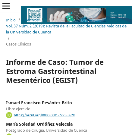
Inicio
/
Archivos
/
Vol. 37 Núm. 2 (2019): Revista de la Facultad de Ciencias Médicas de
la Universidad de Cuenca
/
Casos Clínicos
Informe de Caso: Tumor de
Estroma Gastrointestinal
Mesentérico (EGIST)
Ismael Francisco Pesántez Brito
Libre ejercicio
https://orcid.org/0000-0001-7275-562X
María Soledad Ord´óñez Velecela
Postgrado de Cirugía, Universidad de Cuenca