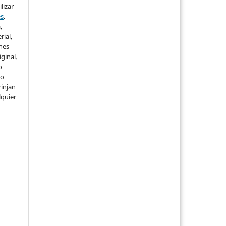
lizar
es
.
,
rial,
ones
iginal.
o
 o
rinjan
lquier