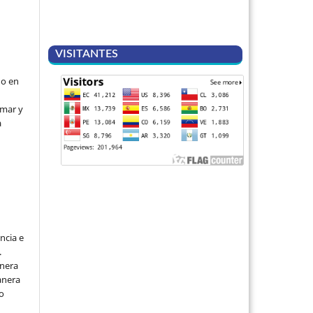
VISITANTES
do en
rmar y
a
ncia e
.
anera
anera
lo