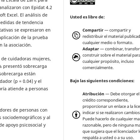
analizaron con Epidat 4.2
ft Excel. El análisis de
Usted es libre de:
 medidas de tendencia
itativas se expresaron en
Compartir
— compartir y
redistribuir el material publica
aplicación de la prueba
cualquier medio o formato.
n la asociación.
Adaptar
— combinar, transfo
construir sobre el material par
 de cuidadoras mujeres,
cualquier propósito, incluso
5% presentó sobrecarga
comercialmente.
 sobrecarga están
Bajo las siguientes condiciones:
ador (p = 0.04) y el
oría atiende a personas
Atribución
— Debe otorgar el
crédito correspondiente,
proporcionar un enlace a la lice
adores de personas con
indicar si se realizaron cambios
s sociodemográficos y al
Puede hacerlo de cualquier m
de apoyo psicosocial y
razonable, pero de ninguna m
que sugiera que el licenciador 
respalda a usted o a su uso.