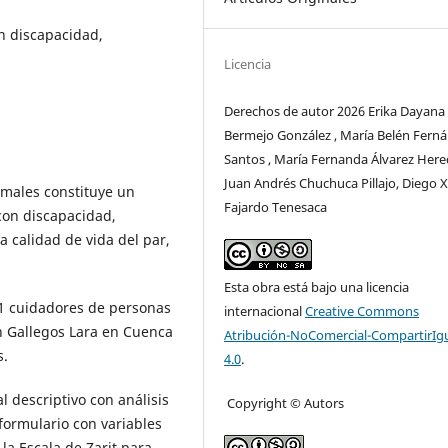
n discapacidad,
Licencia
Derechos de autor 2026 Erika Dayana
Bermejo González , María Belén Fern
Santos , María Fernanda Álvarez Here
Juan Andrés Chuchuca Pillajo, Diego X
rmales constituye un
Fajardo Tenesaca
con discapacidad,
a calidad de vida del par,
Esta obra está bajo una licencia
 61 cuidadores de personas
internacional
Creative Commons
n Gallegos Lara en Cuenca
Atribución-NoComercial-CompartirIg
s.
4.0
.
l descriptivo con análisis
Copyright © Autors
formulario con variables
la Escala de Zarit para