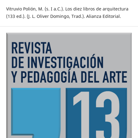
Vitruvio Polión, M. (s. I a.C.). Los diez libros de arquitectura
(133 ed.). (J. L. Oliver Domingo, Trad.). Alianza Editorial.