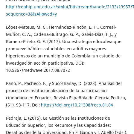
http://rephip.unr.edu.ar/xmlui/bitstream/handle/2133/13957/
sequence=3&isAllowed=y
López-Mateus, M. C., Hernández-Rincón, E. H., Correal-
Muñoz, C. A., Cadena-Buitrago, G. P., Galvis-Díaz, I. J., y
Romero-Prieto, G. E. (2017). Una estrategia educativa que
promueve hábitos saludables en adultos mayores
hipertensos de un municipio de Colombia: un estudio de
investigación acción participativa. DOI:
10.5867/medwave.2017.08.7072
Paño, P., Pacheco, F., y Sucozhañay, D. (2023). Análisis del
proceso de institucionalización de la participación
ciudadana en Ecuador. Revista Española de Ciencia Política,
(61), 93-117. Doi:
https://doi.org/10.21308/recp.61.04
Pedraja, L. (2015). La Gestión se las Instituciones de
Educación Superior, los Recursos y las Capacidades:
Desafíos desde la Universidad. En F. Ganga y J. Abelló (Eds.),