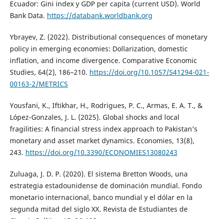
Ecuador: Gini index y GDP per capita (current USD). World
Bank Data.
https://databank.worldbank.org
Ybrayev, Z. (2022). Distributional consequences of monetary
policy in emerging economies: Dollarization, domestic
inflation, and income divergence. Comparative Economic
Studies, 64(2), 186–210.
https://doi.org/10.1057/S41294-021-
00163-2/METRICS
Yousfani, K., Iftikhar, H., Rodrigues, P. C., Armas, E. A. T., &
López-Gonzales, J. L. (2025). Global shocks and local
fragilities: A financial stress index approach to Pakistan’s
monetary and asset market dynamics. Economies, 13(8),
243.
https://doi.org/10.3390/ECONOMIES13080243
Zuluaga, J. D. P. (2020). El sistema Bretton Woods, una
estrategia estadounidense de dominación mundial. Fondo
monetario internacional, banco mundial y el dólar en la
segunda mitad del siglo XX. Revista de Estudiantes de