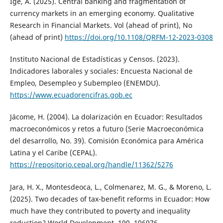
Ige, A. (2025). Central banking and fragmentation of
currency markets in an emerging economy. Qualitative
Research in Financial Markets. Vol (ahead of print), No
(ahead of print)
https://doi.org/10.1108/QRFM-12-2023-0308
Instituto Nacional de Estadísticas y Censos. (2023).
Indicadores laborales y sociales: Encuesta Nacional de
Empleo, Desempleo y Subempleo (ENEMDU).
https://www.ecuadorencifras.gob.ec
Jácome, H. (2004). La dolarización en Ecuador: Resultados
macroeconómicos y retos a futuro (Serie Macroeconómica
del desarrollo, No. 39). Comisión Económica para América
Latina y el Caribe (CEPAL).
https://repositorio.cepal.org/handle/11362/5276
Jara, H. X., Montesdeoca, L., Colmenarez, M. G., & Moreno, L.
(2025). Two decades of tax-benefit reforms in Ecuador: How
much have they contributed to poverty and inequality
reduction? World Development, 190, 106976.