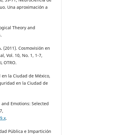
iduo. Una aproximación a
ological Theory and
.
A. (2011). Cosmovisión en
l, Vol. 10, No. 1, 1-7,
EL OTRO.
ad en la Ciudad de México,
seguridad en la Ciudad de
gs and Emotions: Selected
7,
9.x
.
dad Pública e Impartición