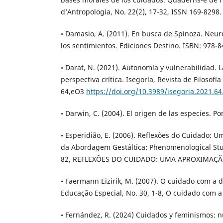
d’Antropologia, No. 22(2), 17-32, ISSN 169-8298.
• Damasio, A. (2011). En busca de Spinoza. Neur
los sentimientos. Ediciones Destino. ISBN: 978-8
• Darat, N. (2021). Autonomía y vulnerabilidad. 
perspectiva crítica. Isegoría, Revista de Filosofía
64,eO3
https://doi.org/10.3989/isegoria.2021.64
• Darwin, C. (2004). El origen de las especies. P
• Esperidião, E. (2006). Reflexões do Cuidado: 
da Abordagem Gestáltica: Phenomenological Studie
82, REFLEXÕES DO CUIDADO: UMA APROXIMAÇÃ
• Faermann Eizirik, M. (2007). O cuidado com a d
Educação Especial, No. 30, 1-8, O cuidado com a
• Fernández, R. (2024) Cuidados y feminismos: 