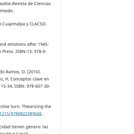
haodos.Revista de Ciencias
l miedo.
AM-Cuajimalpa y CLACSO.
e and emotions after 1945:
o Press. ISBN-13: 978-0-
ido Ramos, O. (2016).
no, H. Conceptos clave en
15-34, ISBN: 978-607-30-
fective turn: Theorizing the
0.1215/9780822389606
.
ocidad tienen género: las
Institut Català