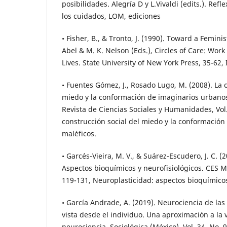
posibilidades. Alegría D y L.Vivaldi (edits.). Ref
los cuidados, LOM, ediciones
• Fisher, B., & Tronto, J. (1990). Toward a Feminis
Abel & M. K. Nelson (Eds.), Circles of Care: Wor
Lives. State University of New York Press, 35-62,
• Fuentes Gómez, J., Rosado Lugo, M. (2008). La 
miedo y la conformación de imaginarios urbanos
Revista de Ciencias Sociales y Humanidades, Vol.
construcción social del miedo y la conformació
maléficos.
• Garcés-Vieira, M. V., & Suárez-Escudero, J. C. (
Aspectos bioquímicos y neurofisiológicos. CES Me
119-131, Neuroplasticidad: aspectos bioquímicos
• García Andrade, A. (2019). Neurociencia de las
vista desde el individuo. Una aproximación a la 
neurociencia. Sociológica (México), Vol. 34, No. 