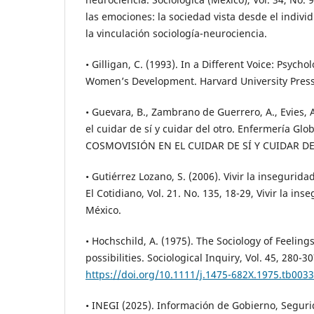
las emociones: la sociedad vista desde el indiv
la vinculación sociología-neurociencia.
• Gilligan, C. (1993). In a Different Voice: Psych
Women’s Development. Harvard University Press
• Guevara, B., Zambrano de Guerrero, A., Evies, 
el cuidar de sí y cuidar del otro. Enfermería Globa
COSMOVISIÓN EN EL CUIDAR DE SÍ Y CUIDAR D
• Gutiérrez Lozano, S. (2006). Vivir la insegurid
El Cotidiano, Vol. 21. No. 135, 18-29, Vivir la in
México.
• Hochschild, A. (1975). The Sociology of Feelin
possibilities. Sociological Inquiry, Vol. 45, 280-30
https://doi.org/10.1111/j.1475-682X.1975.tb0033
• INEGI (2025). Información de Gobierno, Seguri