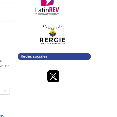
Redes sociales
R.
do: Una
RIS