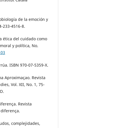
obiología de la emoción y
4-233-4516-8.
La ética del cuidado como
 moral y política, No.
.03
orrúa. ISBN 970-07-5359-X.
Uma Aproximaçao. Revista
s, Vol. XII, No. 1, 75-
O.
iferença. Revista
 diferença.
nudos, complejidades,