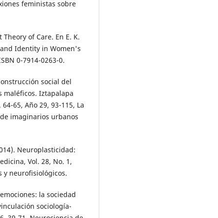
lexiones feministas sobre
t Theory of Care. En E. K.
k and Identity in Women's
 ISBN 0-7914-0263-0.
construcción social del
 maléficos. Iztapalapa
 64-65, Año 29, 93-115, La
n de imaginarios urbanos
2014). Neuroplasticidad:
dicina, Vol. 28, No. 1,
 y neurofisiológicos.
 emociones: la sociedad
vinculación sociología-
96, 39-71, Neurociencia de