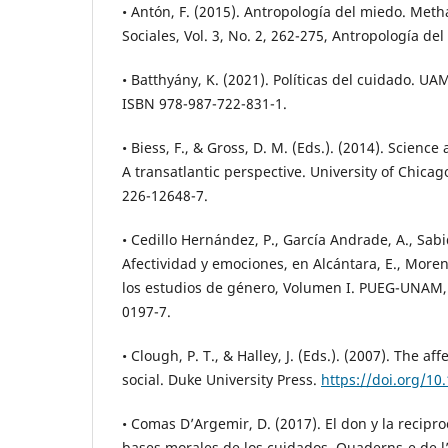
• Antón, F. (2015). Antropología del miedo. Met
Sociales, Vol. 3, No. 2, 262-275, Antropología de
• Batthyány, K. (2021). Políticas del cuidado. U
ISBN 978-987-722-831-1.
• Biess, F., & Gross, D. M. (Eds.). (2014). Scienc
A transatlantic perspective. University of Chicag
226-12648-7.
• Cedillo Hernández, P., García Andrade, A., Sab
Afectividad y emociones, en Alcántara, E., More
los estudios de género, Volumen I. PUEG-UNAM, 
0197-7.
• Clough, P. T., & Halley, J. (Eds.). (2007). The af
social. Duke University Press.
https://doi.org/1
• Comas D’Argemir, D. (2017). El don y la recipr
bases morales de los cuidados. Quaderns-e de l’