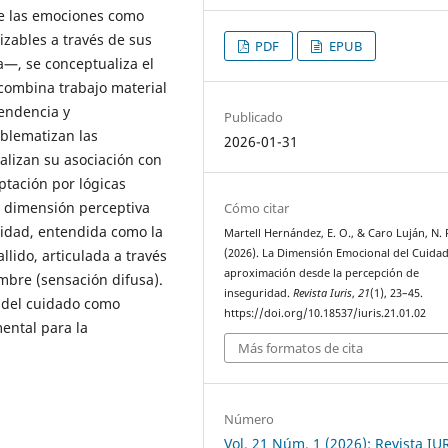
de las emociones como
izables a través de sus
PDF
EPUB
a—, se conceptualiza el
combina trabajo material
pendencia y
Publicado
oblematizan las
2026-01-31
alizan su asociación con
ptación por lógicas
a dimensión perceptiva
Cómo citar
ridad, entendida como la
Martell Hernández, E. O., & Caro Luján, N. 
(2026). La Dimensión Emocional del Cuida
llido, articulada a través
aproximación desde la percepción de
umbre (sensación difusa).
inseguridad.
Revista Iuris
,
21
(1), 23–45.
ón del cuidado como
https://doi.org/10.18537/iuris.21.01.02
mental para la
Más formatos de cita
Número
Vol. 21 Núm. 1 (2026): Revista IU