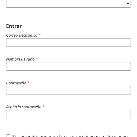
Entrar
Correo electrónico
*
Nombre usuario
*
Contraseña
*
Repita la contraseña
*
Sí, consiento que mis datos se recopilen y se almacenen