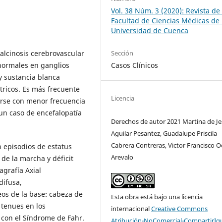
Vol. 38 Núm. 3 (2020): Revista de 
Facultad de Ciencias Médicas de 
Universidad de Cuenca
Sección
calcinosis cerebrovascular
Casos Clínicos
anormales en ganglios
y sustancia blanca
tricos. Es más frecuente
Licencia
arse con menor frecuencia
 un caso de encefalopatía
Derechos de autor 2021 Martina de J
Aguilar Pesantez, Guadalupe Priscila
Cabrera Contreras, Victor Francisco 
n episodios de estatus
Arevalo
de la marcha y déficit
agrafía Axial
difusa,
leos de la base: cabeza de
Esta obra está bajo una licencia
 tenues en los
internacional
Creative Commons
con el Síndrome de Fahr.
Atribución-NoComercial-CompartirIg