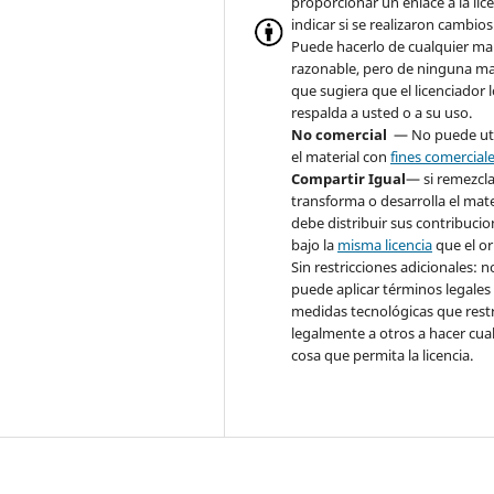
proporcionar un enlace a la lice
indicar si se realizaron cambios
Puede hacerlo de cualquier m
razonable, pero de ninguna m
que sugiera que el licenciador 
respalda a usted o a su uso.
No comercial
— No puede uti
el material con
fines comercial
Compartir Igual
— si remezcla
transforma o desarrolla el mate
debe distribuir sus contribuci
bajo la
misma licencia
que el or
Sin restricciones adicionales: n
puede aplicar términos legales
medidas tecnológicas que rest
legalmente a otros a hacer cua
cosa que permita la licencia.