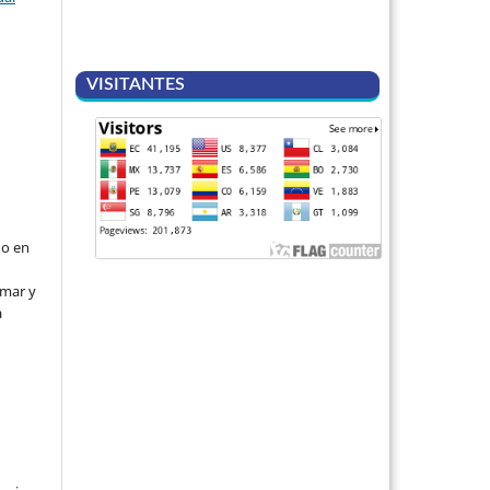
VISITANTES
do en
rmar y
a