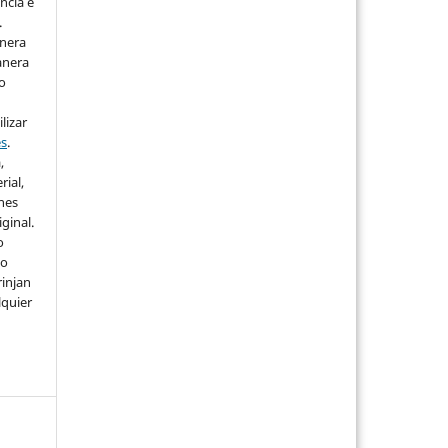
ncia e
.
anera
anera
lo
lizar
es
.
,
rial,
ones
iginal.
o
 o
rinjan
lquier