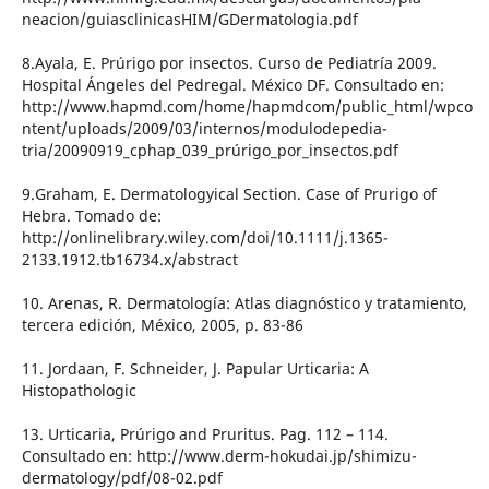
neacion/guiasclinicasHIM/GDermatologia.pdf
8.Ayala, E. Prúrigo por insectos. Curso de Pediatría 2009.
Hospital Ángeles del Pedregal. México DF. Consultado en:
http://www.hapmd.com/home/hapmdcom/public_html/wpco
ntent/uploads/2009/03/internos/modulodepedia-
tria/20090919_cphap_039_prúrigo_por_insectos.pdf
9.Graham, E. Dermatologyical Section. Case of Prurigo of
Hebra. Tomado de:
http://onlinelibrary.wiley.com/doi/10.1111/j.1365-
2133.1912.tb16734.x/abstract
10. Arenas, R. Dermatología: Atlas diagnóstico y tratamiento,
tercera edición, México, 2005, p. 83-86
11. Jordaan, F. Schneider, J. Papular Urticaria: A
Histopathologic
13. Urticaria, Prúrigo and Pruritus. Pag. 112 – 114.
Consultado en: http://www.derm-hokudai.jp/shimizu-
dermatology/pdf/08-02.pdf