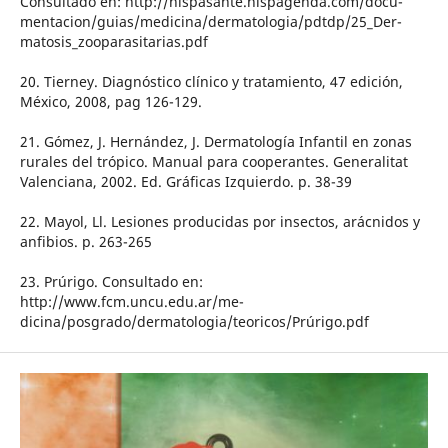
Consultado en: http://hispasante.hispagenda.com/docu-
mentacion/guias/medicina/dermatologia/pdtdp/25_Der-
matosis_zooparasitarias.pdf
20. Tierney. Diagnóstico clínico y tratamiento, 47 edición,
México, 2008, pag 126-129.
21. Gómez, J. Hernández, J. Dermatología Infantil en zonas
rurales del trópico. Manual para cooperantes. Generalitat
Valenciana, 2002. Ed. Gráficas Izquierdo. p. 38-39
22. Mayol, Ll. Lesiones producidas por insectos, arácnidos y
anfibios. p. 263-265
23. Prúrigo. Consultado en:
http://www.fcm.uncu.edu.ar/me-
dicina/posgrado/dermatologia/teoricos/Prúrigo.pdf