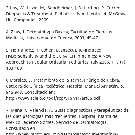
3.Hay, W,. Levin, M,. Sondheimer, J. Deterding, R. Current
Diagnosis & Treatment: Pediatrics, Nineteenth ed. McGraw-
Hill Companies. 2009.
4. Zeas, I. Dermatología Básica, Facultad de Ciencias
Médicas, Universidad de Cuenca, 2003, 45-47
5. Hernandez, R. Cohen, B. Insect Bite–Induced
Hypersensitivity and the SCRATCH Principles: A New
Approach to Papular Urticaria. Pediatrics. July 2006. 118 (1):
183-189
6.Morales, E. Tratamiento de la sarna. Prúrigo de Hebra.
Catedra de Clínica Pediátrica. Hospital Manuel Arriatán. p.
945-948. Consultado en:
http://www.scielo.cl/pdf/rcp/v15n11/art05.pdf
7. Mena, C. Valencia, A. Guías diagnósticas y terapéuticas de
las diez patologías más frecuentes. Hospital Infantil de
México Federico Gómez. Servicio de Dermatología.
Consultado en:
http://www.himfg.edu.mx/descargas/documentos/pla-