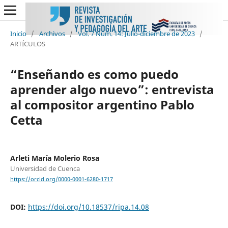
Inicio
/
Archivos
/
Vol. 7 Núm. 14: Julio-diciembre de 2023
/
ARTÍCULOS
“Enseñando es como puedo
aprender algo nuevo”: entrevista
al compositor argentino Pablo
Cetta
Arleti María Molerio Rosa
Universidad de Cuenca
https://orcid.org/0000-0001-6280-1717
DOI:
https://doi.org/10.18537/ripa.14.08