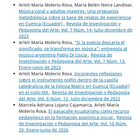
Arleti María Molerio Rosa, María Belén Neira Landívar,
Música coral y adultos mayores: Una propuesta
metodológica sobre la base de relatos de experiencia
en Cuenca (Ecuador)
,
Revista de Investigación y
Pedagogía del Arte: Vol. 7 Núm. 14: Julio-diciembre de
2023
Arleti María Molerio Rosa,
“Si la poesía descarta el
significado, se transforma en música”: entrevista al
músico argentino Pablo Di Liscia
,
Revista de
Investigación y Pedagogía del Arte: Vol. 7 Núm. 13:
Enero-junio de 2023
Arleti María Molerio Rosa,
Incipientes reflexiones
sobre el instrumento golfín dentro de la capilla
catedralicia de la Iglesia Matriz en Cuenca (Ecuador)
en el siglo XIX
,
Revista de Investigación y Pedagogía
del Arte: Vol. 6 Núm. 12: Julio-diciembre de 2022
Marcela Adriana Lojano Cajamarca, Arleti María
Molerio Rosa,
El pasacalle ecuatoriano como recurso
pedagógico en la formación pianística inicial
,
Revista
de Investigación y Pedagogía del Arte: Vol. 10 Núm.
20: Enero-junio de 2026