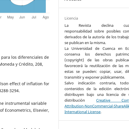
Licencia
La Revista declina cualq
responsabilidad sobre posibles conf
derivados de la autoría de los trabaj
se publican en la misma.
La Universidad de Cuenca en Ec
conserva los derechos patrimon
 para los diferenciales de
(copyright) de las obras public
Moneda y Crédito, 208,
favorecerá la reutilización de las m
estas se pueden: copiar, usar, dif
transmitir y exponer públicamente.
Salvo indicación contraria, tod
on effect of inflation for
contenidos de la edición electrón
3288-3294.
distribuyen bajo una licencia de
distribución
Creative Com
the instrumental variable
Attribution-NonCommercial-ShareAli
of Econometrics, Elsevier,
International License
.