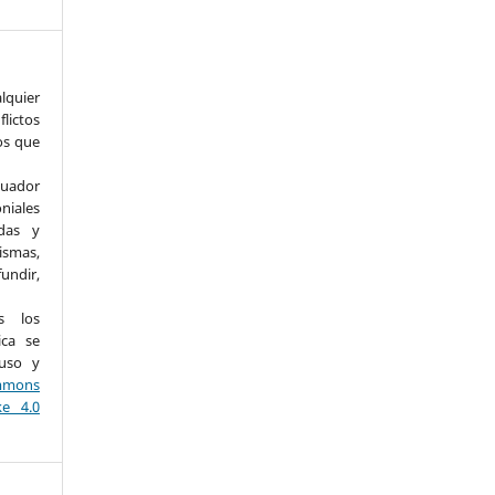
uier
lictos
os que
uador
iales
adas y
ismas,
undir,
os los
ica se
 uso y
mons
ke 4.0