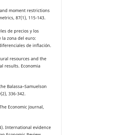
ns and moment restrictions
etrics, 87(1), 115-143.
eles de precios y los
 la zona del euro:
iferenciales de inflación.
atural resources and the
al results. Economia
f the Balassa–Samuelson
(2), 336-342.
. The Economic Journal,
94). International evidence
ean Economic Review,