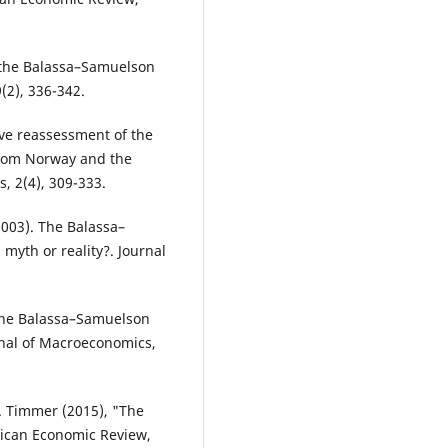
f the Balassa–Samuelson
(2), 336-342.
tive reassessment of the
from Norway and the
, 2(4), 309-333.
(2003). The Balassa–
myth or reality?. Journal
g the Balassa–Samuelson
rnal of Macroeconomics,
P. Timmer (2015), "The
rican Economic Review,