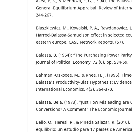
Asea, P. K., & Mendoza, E. G. (1994). The Balas
General‐Equilibrium Appraisal. Review of Interna
244-267.
Blaszkiewicz, M., Kowalski, P. A., Rawdanowicz, L
Harrod-Balassa-Samuelson effect in selected cou
eastern europe. CASE Network Reports, (57).
Balassa, B. (1964): “The Purchasing Power Parity
Journal of Political Economy, 72 (6), pp. 584-59.
Bahmani‐Oskooee, M., & Rhee, H. J. (1996). Time
Balassa's Productivity‐Bias Hypothesis: Evidenc
International Economics, 4(3), 364-370.
Balassa, Bela. (1973). "Just How Misleading are 
Conversions? A Comment" The Economic Journal,
Bello, O., Heresi, R., & Pineda Salazar, R. (2010).
equilibrio: un estudio para 17 países de América