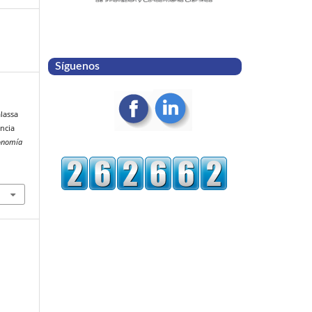
Síguenos
lassa
ncia
conomía