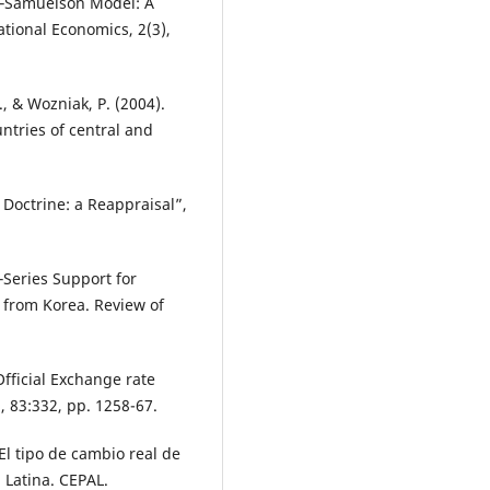
sa‐Samuelson Model: A
tional Economics, 2(3),
., & Wozniak, P. (2004).
ntries of central and
 Doctrine: a Reappraisal”,
‐Series Support for
e from Korea. Review of
Official Exchange rate
 83:332, pp. 1258-67.
 El tipo de cambio real de
 Latina. CEPAL.