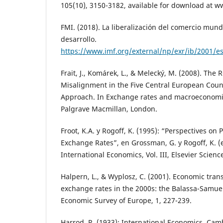
105(10), 3150-3182, available for download at 
FMI. (2018). La liberalización del comercio mundi
desarrollo.
https://www.imf.org/external/np/exr/ib/2001/e
Frait, J., Komárek, L., & Melecký, M. (2008). The
Misalignment in the Five Central European Cou
Approach. In Exchange rates and macroeconomic
Palgrave Macmillan, London.
Froot, K.A. y Rogoff, K. (1995): “Perspectives o
Exchange Rates”, en Grossman, G. y Rogoff, K. (
International Economics, Vol. III, Elsevier Scienc
Halpern, L., & Wyplosz, C. (2001). Economic tran
exchange rates in the 2000s: the Balassa-Samue
Economic Survey of Europe, 1, 227-239.
Harrod, R. (1933): International Economics, Cam