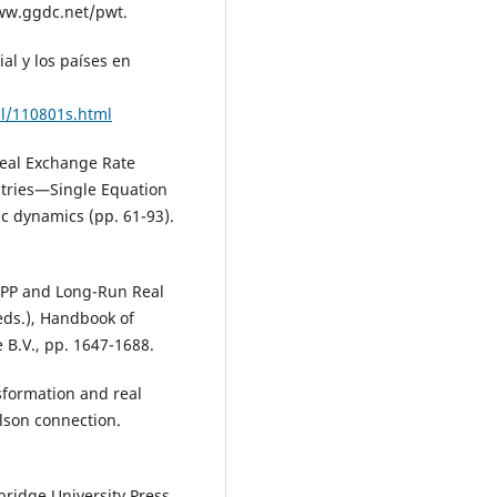
www.ggdc.net/pwt.
al y los países en
sl/110801s.html
 Real Exchange Rate
ntries—Single Equation
 dynamics (pp. 61-93).
n PPP and Long-Run Real
eds.), Handbook of
e B.V., pp. 1647-1688.
sformation and real
lson connection.
bridge University Press,