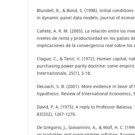
Blundell, R., & Bond, S. (1998). Initial conditio
in dynamic panel data models. Journal of econom
Cañete, A. R. M. (2005). La relación entre los niv
niveles de renta y productividad en los países de
implicaciones de la convergencia real sobre los d
Clague, C., & Tanzi, V. (1972). Human capital, n
purchasing power parity doctrine: some empiric
Internazionale, 25(1), 3-18.
DeLoach, S. B. (2001). More evidence in favor o
hypothesis. Review of International Economics, 9
David, P. A. (1973). A reply to Professor Balassa
83(332), 1267-1276.
De Gregorio, J., Giovannini, A., & Wolf, H. C. (19
on tradables and nontradables inflation. Europ