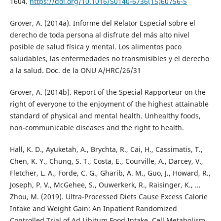
1604.
https://doi.org/10.1016/S0140-6736(15)60756-5
Grover, A. (2014a). Informe del Relator Especial sobre el
derecho de toda persona al disfrute del más alto nivel
posible de salud física y mental. Los alimentos poco
saludables, las enfermedades no transmisibles y el derecho
a la salud. Doc. de la ONU A/HRC/26/31
Grover, A. (2014b). Report of the Special Rapporteur on the
right of everyone to the enjoyment of the highest attainable
standard of physical and mental health. Unhealthy foods,
non-communicable diseases and the right to health.
Hall, K. D., Ayuketah, A., Brychta, R., Cai, H., Cassimatis, T.,
Chen, K. Y., Chung, S. T., Costa, E., Courville, A., Darcey, V.,
Fletcher, L. A., Forde, C. G., Gharib, A. M., Guo, J., Howard, R.,
Joseph, P. V., McGehee, S., Ouwerkerk, R., Raisinger, K., …
Zhou, M. (2019). Ultra-Processed Diets Cause Excess Calorie
Intake and Weight Gain: An Inpatient Randomized
Controlled Trial of Ad Libitum Food Intake. Cell Metabolism,