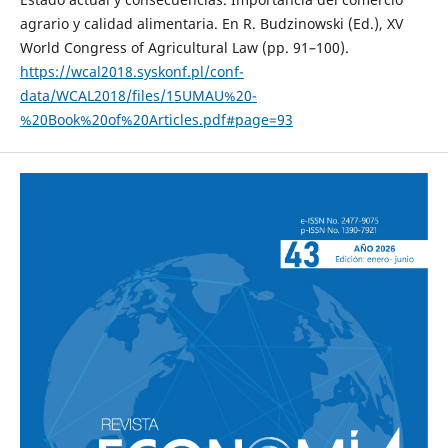
agrario y calidad alimentaria. En R. Budzinowski (Ed.), XV
World Congress of Agricultural Law (pp. 91–100).
https://wcal2018.syskonf.pl/conf-
data/WCAL2018/files/15UMAU%20-
%20Book%20of%20Articles.pdf#page=93