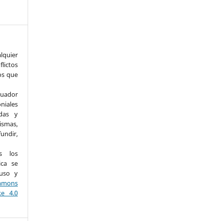
uier
lictos
os que
uador
iales
adas y
ismas,
undir,
os los
ica se
 uso y
mons
ke 4.0