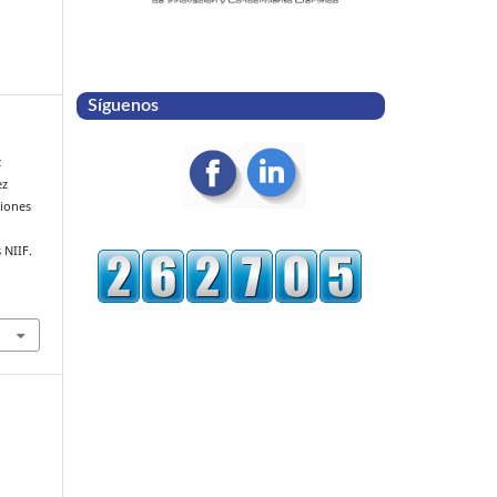
Síguenos
z
ez
ciones
 NIIF.