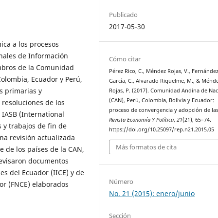
Publicado
2017-05-30
ica a los procesos
nales de Información
Cómo citar
embros de la Comunidad
Pérez Rico, C., Méndez Rojas, V., Fernánde
Colombia, Ecuador y Perú,
García, C., Alvarado Riquelme, M., & Ménd
es primarias y
Rojas, P. (2017). Comunidad Andina de Na
(CAN), Perú, Colombia, Bolivia y Ecuador:
 resoluciones de los
proceso de convergencia y adopción de las
 IASB (International
Revista Economía Y Política
,
21
(21), 65–74.
 y trabajos de fin de
https://doi.org/10.25097/rep.n21.2015.05
na revisión actualizada
Más formatos de cita
e de los países de la CAN,
revisaron documentos
les del Ecuador (IICE) y de
Número
or (FNCE) elaborados
No. 21 (2015): enero/junio
Sección