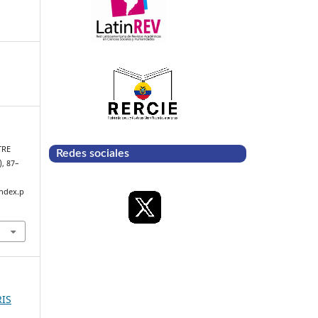
TRE
Redes sociales
), 87–
index.p
RIS