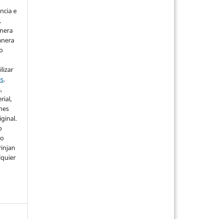
ncia e
.
anera
anera
lo
lizar
es
.
,
rial,
ones
iginal.
o
 o
rinjan
lquier