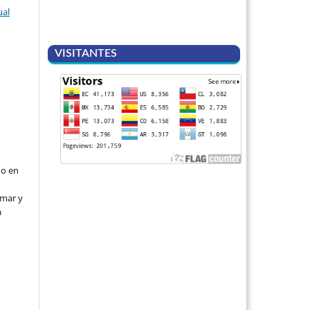
ual
VISITANTES
do en
rmar y
a