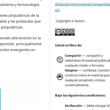
Atribución-NoComercial-CompartirIg
amiento y farmacología.
4.0
.
iones psiquiátricas de la
Copyright © Autors
dos y los protocolos que
psiquiátricas.
erado alteraciones en la
epresión, principalmente
Usted es libre de:
tocolos emergentes en
Compartir
— compartir y
redistribuir el material publica
cualquier medio o formato.
Adaptar
— combinar, transfo
construir sobre el material par
cualquier propósito, incluso
comercialmente.
Bajo las siguientes condiciones:
Atribución
— Debe otorgar el