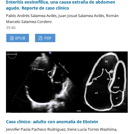
Enteritis eosinofílica, una causa extraña de abdomen
agudo. Reporte de caso clínico
Pablo Andrés Salamea Avilés, Juan Josué Salamea Avilés, Román
Marcelo Salamea Cordero
39-46
EPUB
PDF
Caso clínico: adulto con anomalía de Ebstein
Jennifer Paola Pacheco Rodriguez, Irene Lucia Torres Washima,