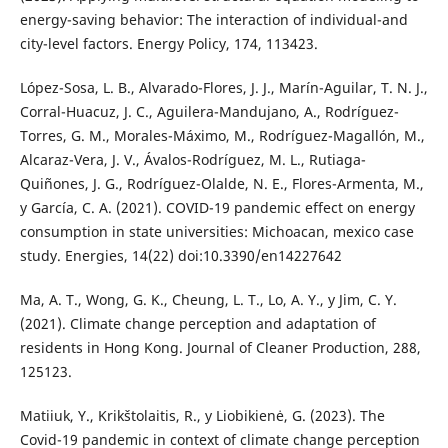
energy-saving behavior: The interaction of individual-and
city-level factors. Energy Policy, 174, 113423.
López-Sosa, L. B., Alvarado-Flores, J. J., Marín-Aguilar, T. N. J.,
Corral-Huacuz, J. C., Aguilera-Mandujano, A., Rodríguez-
Torres, G. M., Morales-Máximo, M., Rodríguez-Magallón, M.,
Alcaraz-Vera, J. V., Ávalos-Rodríguez, M. L., Rutiaga-
Quiñones, J. G., Rodríguez-Olalde, N. E., Flores-Armenta, M.,
y García, C. A. (2021). COVID-19 pandemic effect on energy
consumption in state universities: Michoacan, mexico case
study. Energies, 14(22) doi:10.3390/en14227642
Ma, A. T., Wong, G. K., Cheung, L. T., Lo, A. Y., y Jim, C. Y.
(2021). Climate change perception and adaptation of
residents in Hong Kong. Journal of Cleaner Production, 288,
125123.
Matiiuk, Y., Krikštolaitis, R., y Liobikienė, G. (2023). The
Covid-19 pandemic in context of climate change perception