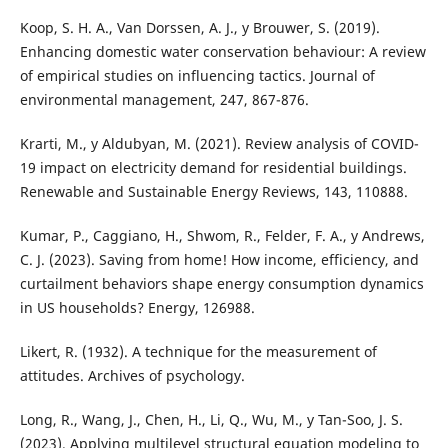
Koop, S. H. A., Van Dorssen, A. J., y Brouwer, S. (2019).
Enhancing domestic water conservation behaviour: A review
of empirical studies on influencing tactics. Journal of
environmental management, 247, 867-876.
Krarti, M., y Aldubyan, M. (2021). Review analysis of COVID-
19 impact on electricity demand for residential buildings.
Renewable and Sustainable Energy Reviews, 143, 110888.
Kumar, P., Caggiano, H., Shwom, R., Felder, F. A., y Andrews,
C. J. (2023). Saving from home! How income, efficiency, and
curtailment behaviors shape energy consumption dynamics
in US households? Energy, 126988.
Likert, R. (1932). A technique for the measurement of
attitudes. Archives of psychology.
Long, R., Wang, J., Chen, H., Li, Q., Wu, M., y Tan-Soo, J. S.
(2023). Applying multilevel structural equation modeling to