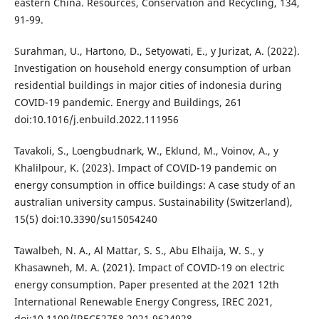
eastern China. Resources, Conservation and Recycling, 134,
91-99.
Surahman, U., Hartono, D., Setyowati, E., y Jurizat, A. (2022).
Investigation on household energy consumption of urban
residential buildings in major cities of indonesia during
COVID-19 pandemic. Energy and Buildings, 261
doi:10.1016/j.enbuild.2022.111956
Tavakoli, S., Loengbudnark, W., Eklund, M., Voinov, A., y
Khalilpour, K. (2023). Impact of COVID-19 pandemic on
energy consumption in office buildings: A case study of an
australian university campus. Sustainability (Switzerland),
15(5) doi:10.3390/su15054240
Tawalbeh, N. A., Al Mattar, S. S., Abu Elhaija, W. S., y
Khasawneh, M. A. (2021). Impact of COVID-19 on electric
energy consumption. Paper presented at the 2021 12th
International Renewable Energy Congress, IREC 2021,
doi:10.1109/IREC52758.2021.9624928