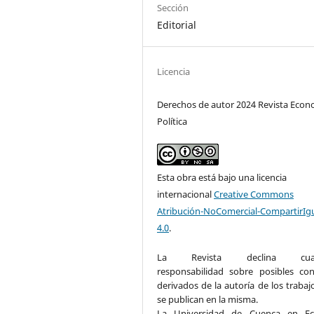
Sección
Editorial
Licencia
Derechos de autor 2024 Revista Econ
Política
Esta obra está bajo una licencia
internacional
Creative Commons
Atribución-NoComercial-CompartirIg
4.0
.
La Revista declina cualq
responsabilidad sobre posibles conf
derivados de la autoría de los trabaj
se publican en la misma.
La Universidad de Cuenca en Ec