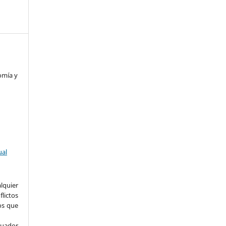
omía y
ual
uier
lictos
os que
uador