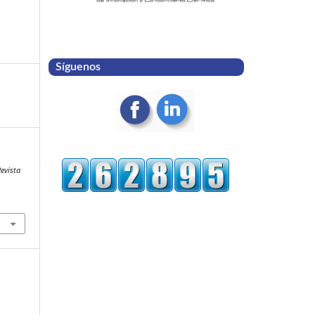
Síguenos
evista