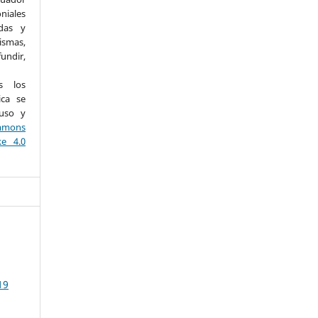
iales
adas y
ismas,
undir,
os los
ica se
 uso y
mons
ke 4.0
19