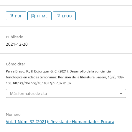
PDF
HTML
EPUB
Publicado
2021-12-20
Cómo citar
Parra Bravo, P., & Bojorque, G. C. (2021). Desarrollo de la conciencia
fonológica en edades tempranas: Revisión de la literatura.
Pucara
,
1
(32), 139–
160. https://doi.org/10.18537/puc.32.01.07
Más formatos de cita
Número
Vol. 1 Núm. 32 (2021): Revista de Humanidades Pucara