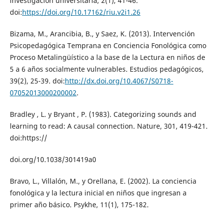
investigación universitaria, 2(1), 41-46.
doi:
https://doi.org/10.17162/riu.v2i1.26
Bizama, M., Arancibia, B., y Saez, K. (2013). Intervención
Psicopedagógica Temprana en Conciencia Fonológica como
Proceso Metalingüístico a la base de la Lectura en niños de
5 a 6 años socialmente vulnerables. Estudios pedagógicos,
39(2), 25-39. doi:
http://dx.doi.org/10.4067/S0718-
07052013000200002
.
Bradley , L. y Bryant , P. (1983). Categorizing sounds and
learning to read: A causal connection. Nature, 301, 419-421.
doi:https://
doi.org/10.1038/301419a0
Bravo, L., Villalón, M., y Orellana, E. (2002). La conciencia
fonológica y la lectura inicial en niños que ingresan a
primer año básico. Psykhe, 11(1), 175-182.