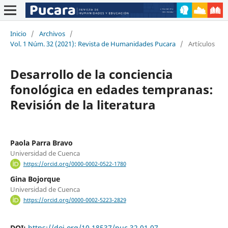
Inicio
/
Archivos
/
Vol. 1 Núm. 32 (2021): Revista de Humanidades Pucara
/
Artículos
Desarrollo de la conciencia
fonológica en edades tempranas:
Revisión de la literatura
Paola Parra Bravo
Universidad de Cuenca
https://orcid.org/0000-0002-0522-1780
Gina Bojorque
Universidad de Cuenca
https://orcid.org/0000-0002-5223-2829
DOI:
https://doi.org/10.18537/puc.32.01.07