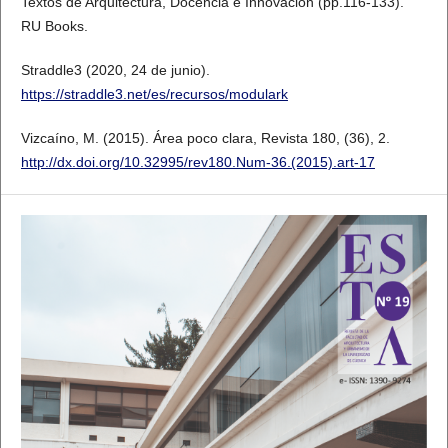
Textos de Arquitectura, Docencia e Innovación (pp.116-133).
RU Books.
Straddle3 (2020, 24 de junio).
https://straddle3.net/es/recursos/modulark
Vizcaíno, M. (2015). Área poco clara, Revista 180, (36), 2.
http://dx.doi.org/10.32995/rev180.Num-36.(2015).art-17