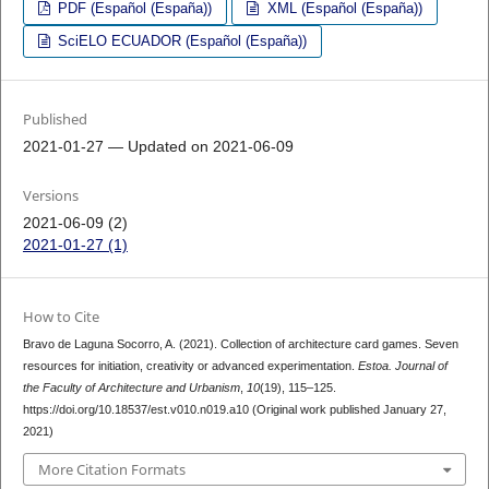
PDF (Español (España))
XML (Español (España))
SciELO ECUADOR (Español (España))
Published
2021-01-27 — Updated on 2021-06-09
Versions
2021-06-09 (2)
2021-01-27 (1)
How to Cite
Bravo de Laguna Socorro, A. (2021). Collection of architecture card games. Seven
resources for initiation, creativity or advanced experimentation.
Estoa. Journal of
the Faculty of Architecture and Urbanism
,
10
(19), 115–125.
https://doi.org/10.18537/est.v010.n019.a10 (Original work published January 27,
2021)
More Citation Formats