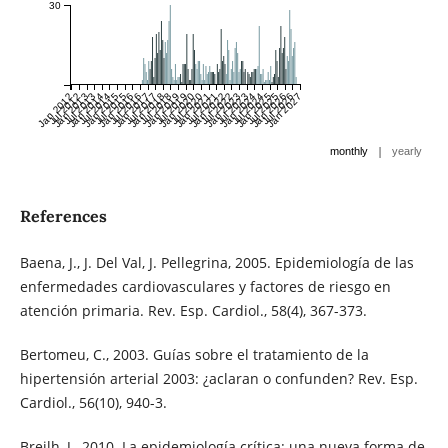
30
Jan 2012
Jul 2012
Jan 2013
Jul 2013
Jan 2014
Jul 2014
Jan 2015
Jul 2015
Jan 2016
Jul 2016
Jan 2017
Jul 2017
Jan 2018
Jul 2018
Jan 2019
Jul 2019
Jan 2020
Jul 2020
Jan 2021
Jul 2021
Jan 2022
Jul 2022
Jan 2023
Jul 2023
Jan 2024
Jul 2024
Jan 2025
Jul 2025
Jan 2026
Jul 2026
Jan 2027
|
monthly
yearly
References
Baena, J., J. Del Val, J. Pellegrina, 2005. Epidemiología de las
enfermedades cardiovasculares y factores de riesgo en
atención primaria. Rev. Esp. Cardiol., 58(4), 367-373.
Bertomeu, C., 2003. Guías sobre el tratamiento de la
hipertensión arterial 2003: ¿aclaran o confunden? Rev. Esp.
Cardiol., 56(10), 940-3.
Breilh, J., 2010. La epidemiología crítica: una nueva forma de