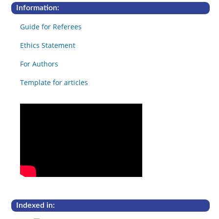
Information:
Guide for Referees
Ethics Statement
For Authors
Template for articles
Indexed in: