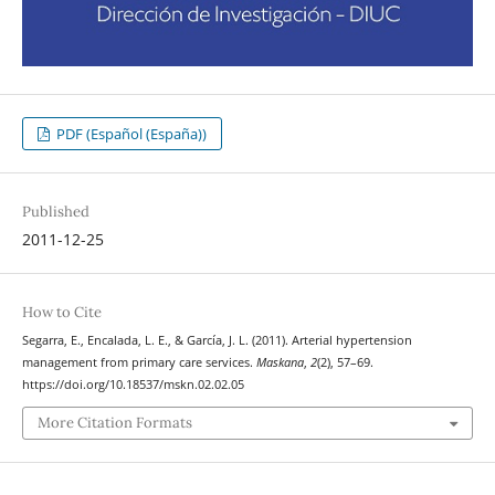
PDF (Español (España))
Published
2011-12-25
How to Cite
Segarra, E., Encalada, L. E., & García, J. L. (2011). Arterial hypertension
management from primary care services.
Maskana
,
2
(2), 57–69.
https://doi.org/10.18537/mskn.02.02.05
More Citation Formats