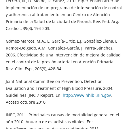
Ferrera, N., D. Moine, D. Yanez, 2010. Hipertensión arterial:
implementación de un programa de intervención de control
y adherencia al tratamiento en un Centro de Atención
Primaria de la Salud de la ciudad de Paraná. Rev. Fed. Arg.
Cardiol., 39(3), 194-203.
Gómez-Marcos, M.A., L. García-Ortiz, L.J. González-Elena, E.
Ramos-Delgado, A.M. González-García, J. Parra-Sánchez,
2006. Efectividad de una intervención de mejora de calidad
en el control de la presión arterial en Atención Primaria.
Rev. Clin. Esp., 206(9), 428-34.
Joint National Committee on Prevention, Detection,
Evaluation and Treatment of High Blood Pressure, 2004.
Guidelines. JNC 7 Report. En:
http://www.nhlbi.nih.gov
,
Acceso octubre 2010.
INEC, 2011. Principales causas de mortalidad general en el
año 2010. Anuario de estadísticas vitales. En:
htpp//www.inec.gov.ec, Acceso septiembre 2011.