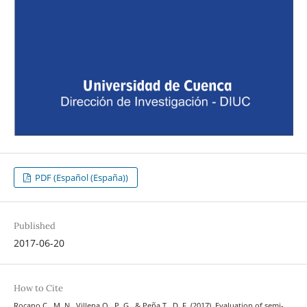
PDF (Español (España))
Published
2017-06-20
How to Cite
Rocano C., M. N., Villena O., P. G., & Peña T., D. F. (2017). Evaluation of semi-