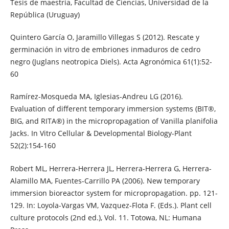
Tesis de maestría, Facultad de Ciencias, Universidad de la
República (Uruguay)
Quintero García O, Jaramillo Villegas S (2012). Rescate y
germinación in vitro de embriones inmaduros de cedro
negro (Juglans neotropica Diels). Acta Agronómica 61(1):52-
60
Ramírez-Mosqueda MA, Iglesias-Andreu LG (2016).
Evaluation of different temporary immersion systems (BIT®,
BIG, and RITA®) in the micropropagation of Vanilla planifolia
Jacks. In Vitro Cellular & Developmental Biology-Plant
52(2):154-160
Robert ML, Herrera-Herrera JL, Herrera-Herrera G, Herrera-
Alamillo MA, Fuentes-Carrillo PA (2006). New temporary
immersion bioreactor system for micropropagation. pp. 121-
129. In: Loyola-Vargas VM, Vazquez-Flota F. (Eds.). Plant cell
culture protocols (2nd ed.), Vol. 11. Totowa, NL: Humana