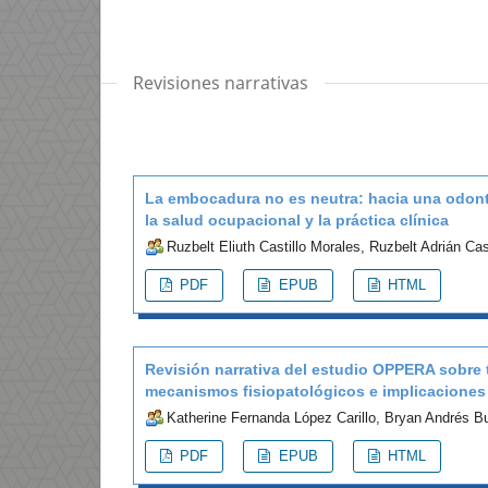
Revisiones narrativas
La embocadura no es neutra: hacia una odont
la salud ocupacional y la práctica clínica
Ruzbelt Eliuth Castillo Morales, Ruzbelt Adrián Ca
PDF
EPUB
HTML
Revisión narrativa del estudio OPPERA sobre 
mecanismos fisiopatológicos e implicaciones 
Katherine Fernanda López Carillo, Bryan Andrés B
PDF
EPUB
HTML