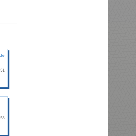
sde
-51
-58