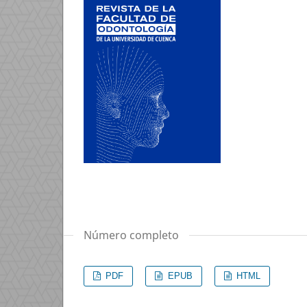
Número completo
PDF
EPUB
HTML