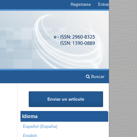
Registrarse
Entrar
Buscar
Enviar un artículo
Idioma
Español (España)
English