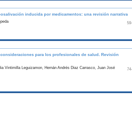
iposalivación inducida por medicamentos: una revisión narrativa
epeda
59
, consideraciones para los profesionales de salud. Revisión
ia Vintimilla Leguizamon, Hernán Andrés Diaz Carrasco, Juan José
74