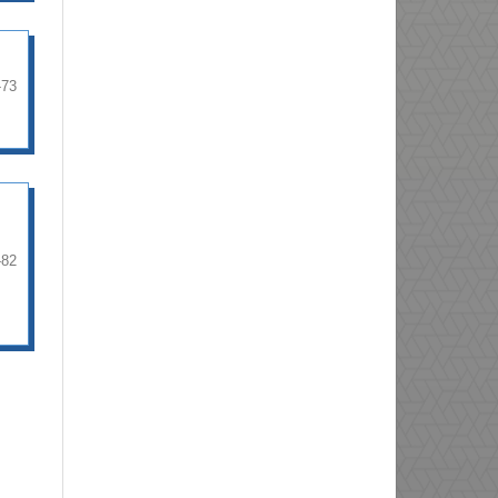
-73
-82