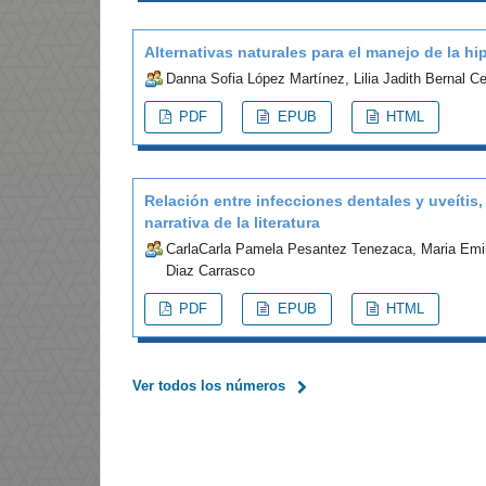
Alternativas naturales para el manejo de la h
Danna Sofia López Martínez, Lilia Jadith Bernal C
PDF
EPUB
HTML
Relación entre infecciones dentales y uveítis
narrativa de la literatura
CarlaCarla Pamela Pesantez Tenezaca, Maria Emil
Diaz Carrasco
PDF
EPUB
HTML
Ver todos los números