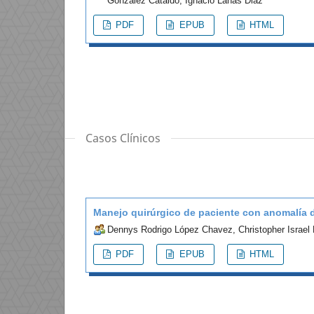
Gonzalez Cataldo, Ignacio Lanas Diaz
PDF
EPUB
HTML
Casos Clínicos
Manejo quirúrgico de paciente con anomalía de
Dennys Rodrigo López Chavez, Christopher Israel
PDF
EPUB
HTML