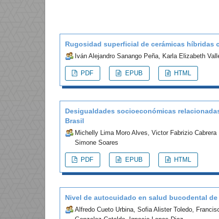
Rugosidad superficial de cerámicas híbridas c
Iván Alejandro Sanango Peña, Karla Elizabeth Vall
PDF
EPUB
HTML
Desigualdades socioeconómicas relacionadas c
Brasil
Michelly Lima Moro Alves, Victor Fabrizio Cabrera
Simone Soares
PDF
EPUB
HTML
Nivel de autocuidado en salud bucodental de t
Alfredo Cueto Urbina, Sofia Alister Toledo, Franci