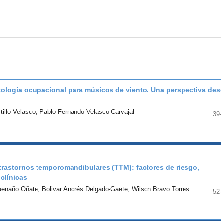
ología ocupacional para músicos de viento. Una perspectiva de
stillo Velasco, Pablo Fernando Velasco Carvajal
39
trastornos temporomandibulares (TTM): factores de riesgo,
clínicas
uenaño Oñate, Bolivar Andrés Delgado-Gaete, Wilson Bravo Torres
52