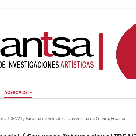
ACERCA DE
nal IDEA'21 / Facultad de Artes de la Universidad de Cuenca, Ecuador