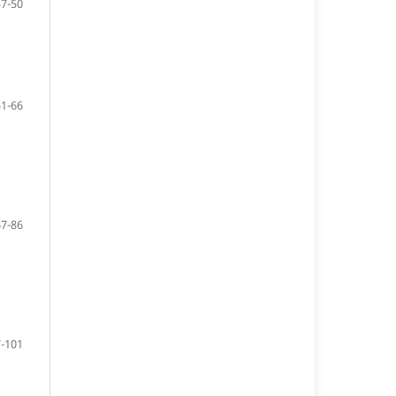
37-50
51-66
67-86
-101