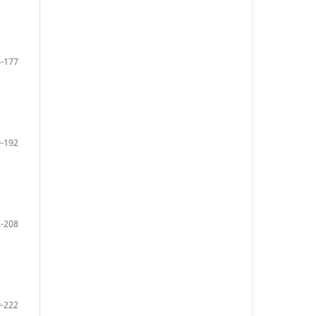
-177
-192
-208
-222