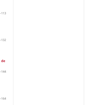
-113
-132
s de
-144
-164