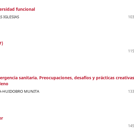
ersidad funcional
S IGLESIAS
103
7)
115
rgencia sanitaria. Preocupaciones, desafíos y prácticas creativa
ileno
ÍA-HUIDOBRO MUNITA
133
er
145